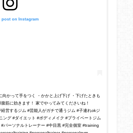
s post on Instagram
に向かって手をつく ・かかと上げ下げ ・下げたときも
、腓腹筋に効きます！ 家でやってみてくださいね！
ンが経営するジム #芸能人がガチで通うジム #子連れokジ
レーニング #ダイエット #ボディメイク #プライベートジム
ーソナルトレーナー #中目黒 #完全個室 #training
rsonaltraining #personaltrainer #personalgym