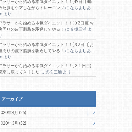
アラサーから始める本気ダイエット！！(49日目)痛
めた膝をケアしながらトレーニング
に
ならよしあ
き
より
アラサーから始める本気ダイエット！！(３2日目)お
腹周りの皮下脂肪を駆逐してやる！
に
光樹三浦
よ
り
アラサーから始める本気ダイエット！！(３2日目)お
腹周りの皮下脂肪を駆逐してやる！
に
ならよしあ
き
より
アラサーから始める本気ダイエット！！(２１日目)
東京に戻ってきました
に
光樹三浦
より
アーカイブ
2020年4月 (25)
2020年3月 (52)