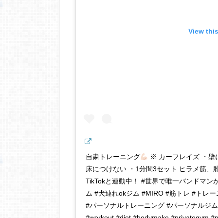
View thi
自粛トレーニング
※ カーフレイズ ・壁
床につけない ・1分間3セット ヒラメ筋
TikTokと連動中！ #世界で唯一バンドマ
ム #犬連れokジム #MIRO #筋トレ #ト
#パーソナルトレーニング #パーソナルジム #パ
#workout #diet #bodymake #privategym #pe