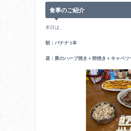
食事のご紹介
本日は、
朝：バナナ 1本
昼：豚のハーブ焼き + 卵焼き + キャベツサラ