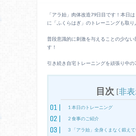
「アラ始」肉体改造79日目です！本日は
に「ふくらはぎ」のトレーニングも取り
普段意識的に刺激を与えることの少ない
す！
引き続き自宅トレーニングを頑張り中の
目次
[
非表
1
本日のトレーニング
2
食事のご紹介
3
「アラ始」全身くまなく鍛えて