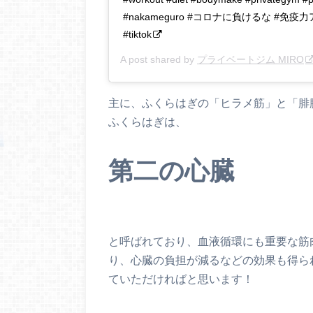
#nakameguro #コロナに負けるな #
#tiktok
A post shared by
プライベートジム MIRO
主に、ふくらはぎの「ヒラメ筋」と「腓
ふくらはぎは、
第二の心臓
と呼ばれており、血液循環にも重要な筋
り、心臓の負担が減るなどの効果も得ら
ていただければと思います！