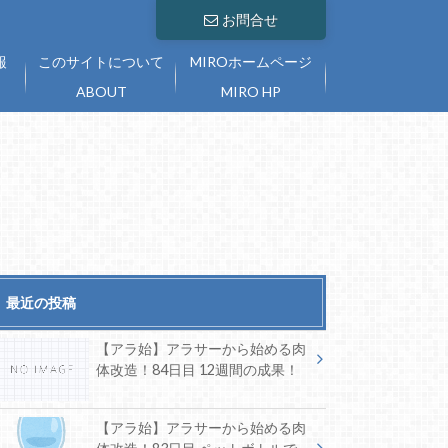
お問合せ
報
このサイトについて
MIROホームページ
ABOUT
MIRO HP
最近の投稿
【アラ始】アラサーから始める肉
体改造！84日目 12週間の成果！
【アラ始】アラサーから始める肉