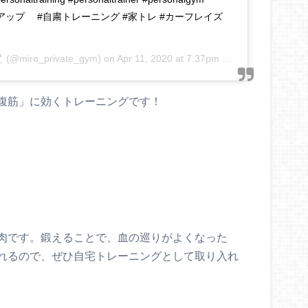
免疫力アップ #自粛トレーニング #家トレ #カーフレイズ
(@miro_private_gym) on
Apr 11, 2020 at 7:37pm PDT
腹筋」に効くトレーニングです！
肉です。鍛えることで、血の巡りがよくなった
れるので、ぜひ自宅トレーニングとして取り入れ