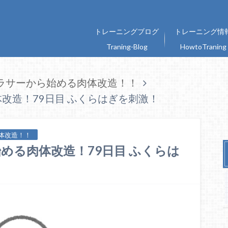
トレーニングブログ
トレーニング情
Traning-Blog
HowtoTraning
ラサーから始める肉体改造！！
改造！79日目 ふくらはぎを刺激！
体改造！！
める肉体改造！79日目 ふくらは