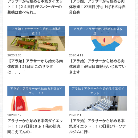
アラサーから始める本気ダイエッ
【アラ始】アラサーから始める肉
ト！！(２４日目)モスバーガーの
体改造！27日目 持ち上げるのは自
菜摘は食べられ…
分自身
アラ始！アラサーから始める肉体改
アラ始！アラサーから始める肉体改
造！！
造！！
2020.3.30
2020.4.11
【アラ始】アラサーから始める肉
【アラ始】アラサーから始める肉
体改造！58日目 このサラダ
体改造！69日目 腹筋もいじめてい
は、、、！
きます
アラ始！アラサーから始める本気ダイ
アラ始！アラサーから始める本気ダイ
エット！！
エット！！
2020.3.12
2020.2.1
アラサーから始める本気ダイエッ
【アラ始】アラサーから始める本
ト！！(３9日目)さぁ！俺の筋肉、
気ダイエット！！ (0日目)パーソナ
聞こえてんの…
ルジムに行…