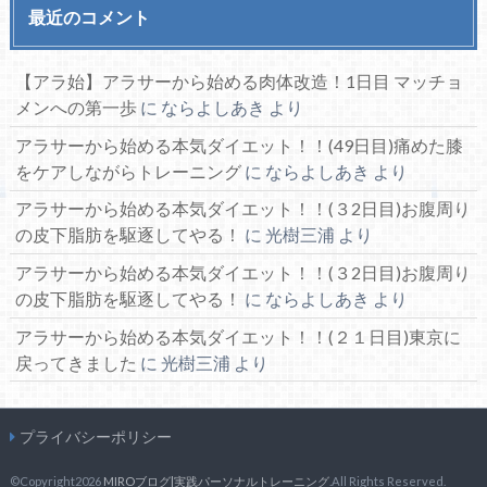
最近のコメント
【アラ始】アラサーから始める肉体改造！1日目 マッチョ
メンへの第一歩
に
ならよしあき
より
アラサーから始める本気ダイエット！！(49日目)痛めた膝
をケアしながらトレーニング
に
ならよしあき
より
アラサーから始める本気ダイエット！！(３2日目)お腹周り
の皮下脂肪を駆逐してやる！
に
光樹三浦
より
アラサーから始める本気ダイエット！！(３2日目)お腹周り
の皮下脂肪を駆逐してやる！
に
ならよしあき
より
アラサーから始める本気ダイエット！！(２１日目)東京に
戻ってきました
に
光樹三浦
より
プライバシーポリシー
©Copyright2026
MIROブログ|実践パーソナルトレーニング
.All Rights Reserved.