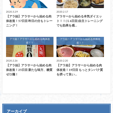
2020.3.29
2020.2.17
【アラ始】アラサーから始める肉
アラサーから始める本気ダイエッ
体改造！57日目 昨日の分もトレー
ト！！(１6日目)自主トレーニング
ニング！
でも効果を感…
アラ始！アラサーから始める肉体改
アラ始！アラサーから始める肉体改
造！！
造！！
2020.2.26
2020.2.20
【アラ始】アラサーから始める肉
【アラ始】アラサーから始める肉
体改造！25日目 新たな味方、糖質
体改造！19日目 もっとタンパク質
ゼロ麺！
を摂って良い…
アーカイブ